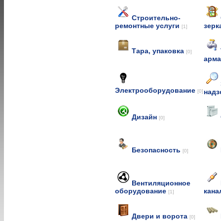
Строительно-
ремонтные услуги
зерк
[1]
Тара, упаковка
[0]
арм
Электрооборудование
над
[0]
Дизайн
[0]
Безопасность
[0]
Вентиляционное
оборудование
кана
[1]
Двери и ворота
[0]