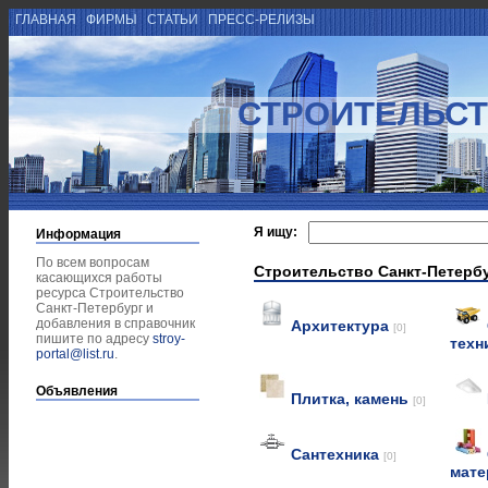
ГЛАВНАЯ
ФИРМЫ
СТАТЬИ
ПРЕСС-РЕЛИЗЫ
СТРОИТЕЛЬСТ
Я ищу:
Информация
По всем вопросам
Строительство Санкт-Петерб
касающихся работы
ресурса Строительство
Санкт-Петербург и
добавления в справочник
Архитектура
[0]
пишите по адресу
stroy-
техн
portal@list.ru
.
Объявления
Плитка, камень
[0]
Сантехника
[0]
мат