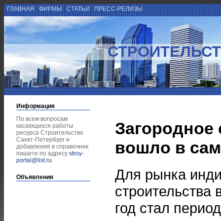
ГЛАВНАЯ
ФИРМЫ
СТАТЬИ
ПРЕСС-РЕЛИЗЫ
СТРОИТЕЛЬСТ
Информация
По всем вопросам
Загородное 
касающихся работы
ресурса Строительство
Санкт-Петербург и
вошло в са
добавления в справочник
пишите по адресу
stroy-
portal@list.ru
.
Для рынка инд
Объявления
строительства 
год стал перио