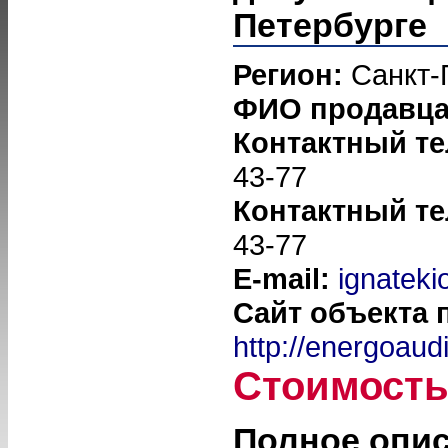
Петербурге
Регион:
Санкт-
ФИО продавц
Контактный т
43-77
Контактный т
43-77
E-mail:
ignateki
Сайт объекта 
http://energoaud
Стоимост
Полное опи