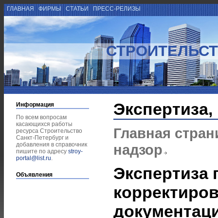
ГЛАВНАЯ
ФИРМЫ
СТАТЬИ
ПРЕСС-РЕЛИЗЫ
СТРОИТЕЛЬСТ
Экспертиза,
Информация
По всем вопросам
касающихся работы
Главная стран
ресурса Строительство
Санкт-Петербург и
добавления в справочник
надзор
пишите по адресу
stroy-
portal@list.ru
.
Экспертиза 
Объявления
корректиров
документаци